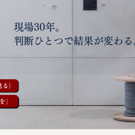
現場30年。
判断ひとつで結果が変わる
見る］
を」