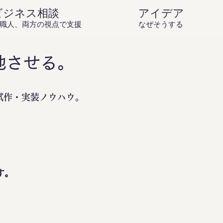
ビジネス相談
アイデア庵の思
職人、両方の視点で支援
なぜそうするのか？を伝
地させる。
試作・実装ノウハウ。
。
す。