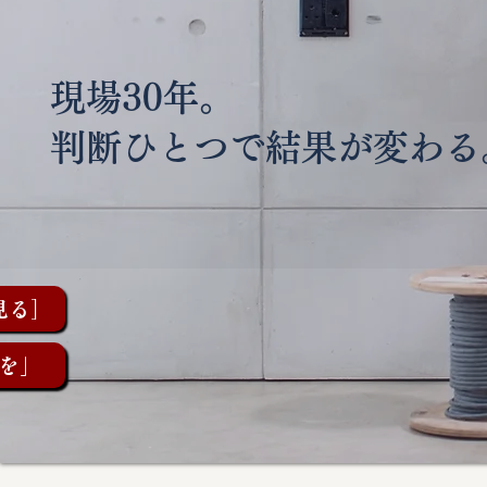
現場30年。
判断ひとつで結果が変わる
見る］
を」