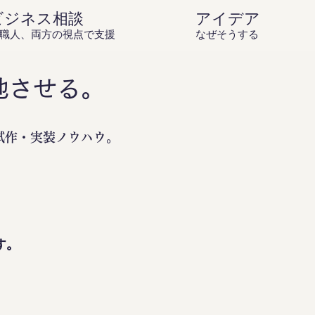
ビジネス相談
アイデア庵の思
職人、両方の視点で支援
なぜそうするのか？を伝
地させる。
試作・実装ノウハウ。
。
す。