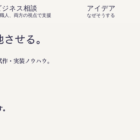
ビジネス相談
アイデア庵の思
職人、両方の視点で支援
なぜそうするのか？を伝
地させる。
試作・実装ノウハウ。
。
す。