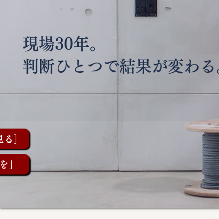
現場30年。
判断ひとつで結果が変わる
見る］
を」