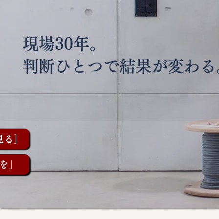
現場30年。
判断ひとつで結果が変わる
見る］
を」