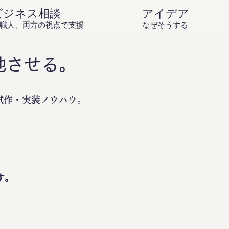
ビジネス相談
アイデア庵の思
職人、両方の視点で支援
なぜそうするのか？を伝
地させる。
試作・実装ノウハウ。
。
す。