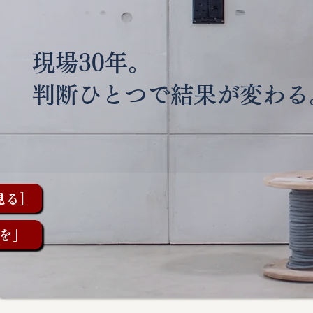
現場30年。
判断ひとつで結果が変わる
見る］
を」