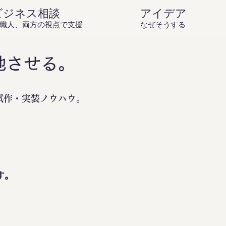
ビジネス相談
アイデア庵の思
職人、両方の視点で支援
なぜそうするのか？を伝
地させる。
試作・実装ノウハウ。
。
す。