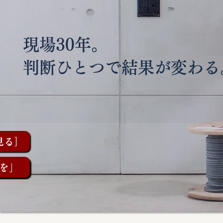
現場30年。
判断ひとつで結果が変わる
見る］
を」