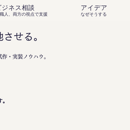
ビジネス相談
アイデア庵の思
職人、両方の視点で支援
なぜそうするのか？を伝
地させる。
試作・実装ノウハウ。
。
す。