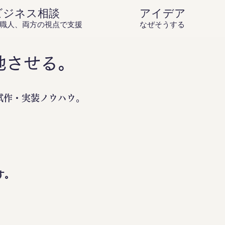
ビジネス相談
アイデア庵の思
職人、両方の視点で支援
なぜそうするのか？を伝
地させる。
試作・実装ノウハウ。
。
す。