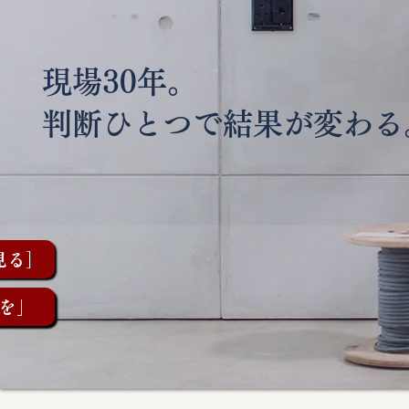
現場30年。
判断ひとつで結果が変わる
見る］
を」