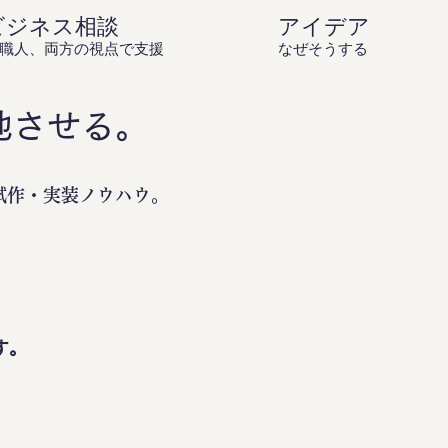
ビジネス相談
アイデア庵の思
職人、両方の視点で支援
なぜそうするのか？を伝
地させる。
試作・実装ノウハウ。
。
す。