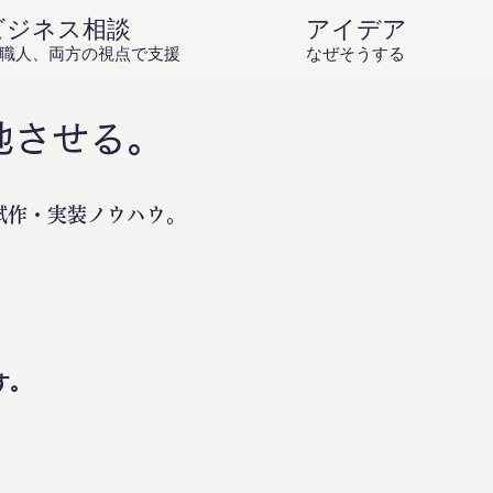
ビジネス相談
アイデア庵の思
職人、両方の視点で支援
なぜそうするのか？を伝
地させる。
試作・実装ノウハウ。
。
す。