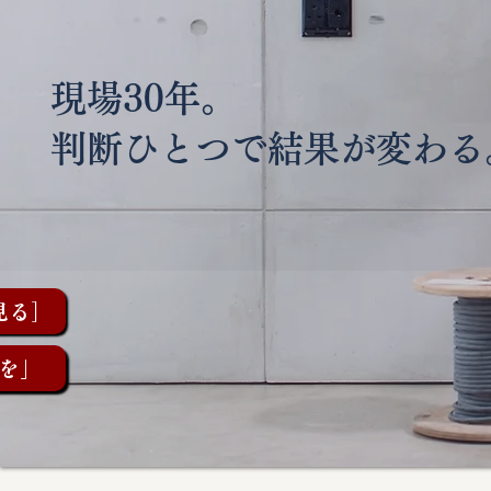
現場30年。
判断ひとつで結果が変わる
見る］
を」