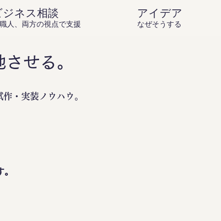
ビジネス相談
アイデア庵の思
職人、両方の視点で支援
なぜそうするのか？を伝
地させる。
試作・実装ノウハウ。
。
す。