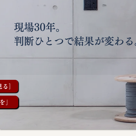
現場30年。
判断ひとつで結果が変わる
見る］
を」