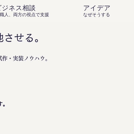
ビジネス相談
アイデア庵の思
職人、両方の視点で支援
なぜそうするのか？を伝
地させる。
試作・実装ノウハウ。
。
す。