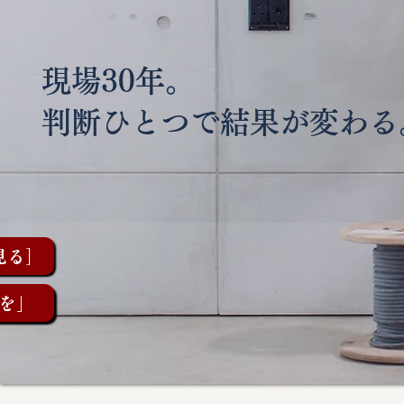
現場30年。
判断ひとつで結果が変わる
見る］
を」