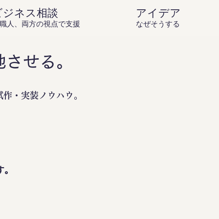
ビジネス相談
アイデア庵の思
職人、両方の視点で支援
なぜそうするのか？を伝
地させる。
試作・実装ノウハウ。
。
す。