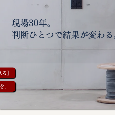
現場30年。
判断ひとつで結果が変わる
見る］
を」