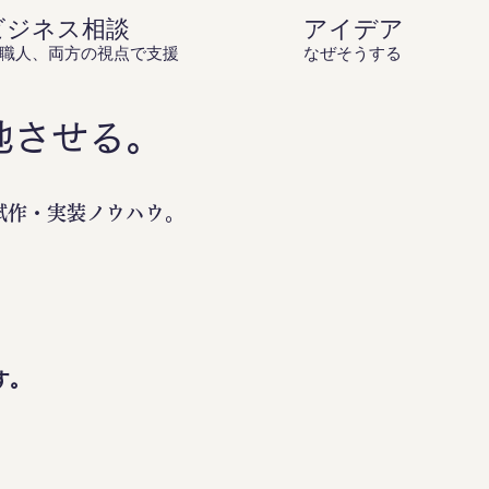
ビジネス相談
アイデア庵の思
職人、両方の視点で支援
なぜそうするのか？を伝
地させる。
試作・実装ノウハウ。
。
す。