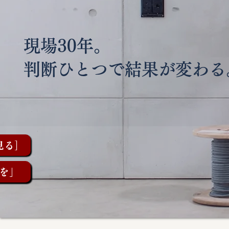
現場30年。
判断ひとつで結果が変わる
見る］
を」