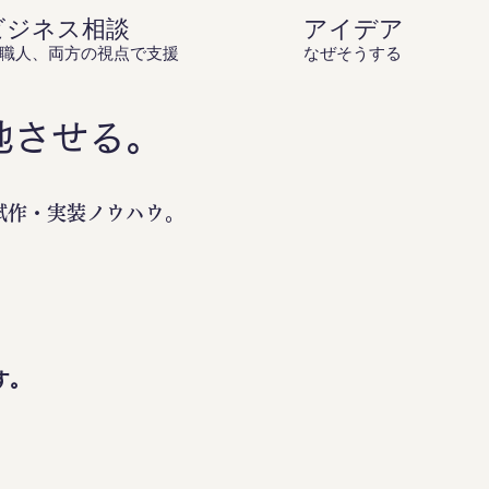
ビジネス相談
アイデア庵の思
職人、両方の視点で支援
なぜそうするのか？を伝
地させる。
試作・実装ノウハウ。
。
す。