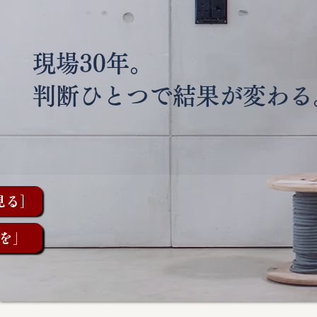
現場30年。
判断ひとつで結果が変わる
見る］
を」