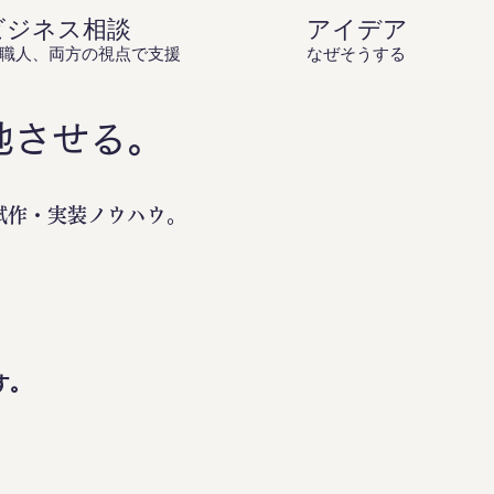
ビジネス相談
アイデア庵の思
職人、両方の視点で支援
なぜそうするのか？を伝
地させる。
試作・実装ノウハウ。
。
す。