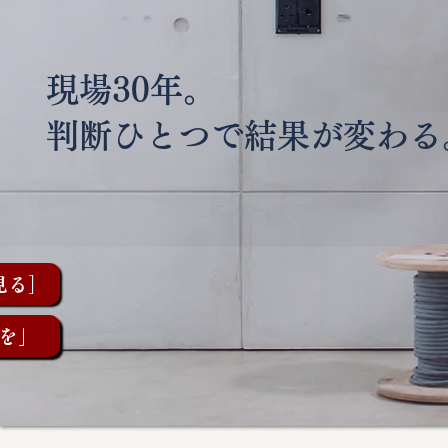
現場30年。
判断ひとつで結果が変わる
見る］
を」