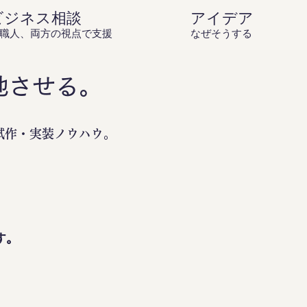
ビジネス相談
アイデア庵の思
職人、両方の視点で支援
なぜそうするのか？を伝
地させる。
試作・実装ノウハウ。
。
す。