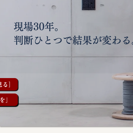
現場30年。
判断ひとつで結果が変わる
見る］
を」